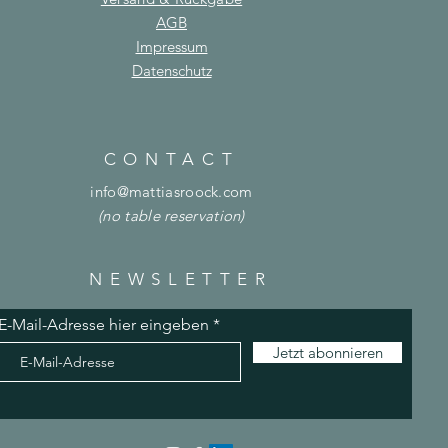
AGB
Impressum
Datenschutz
CONTACT
info@mattiasroock.com
(no table reservation)
NEWSLETTER
E-Mail-Adresse hier eingeben
Jetzt abonnieren