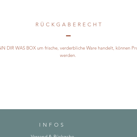
RÜCKGABERECH
T
NN DIR WAS BOX um frische, verderbliche Ware handelt, können Prod
werden.
INFOS
Versand & Rückgabe